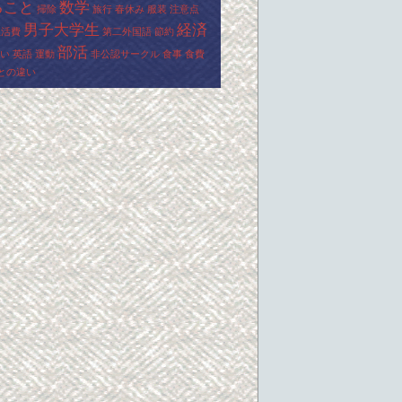
ること
数学
掃除
旅行
春休み
服装
注意点
男子大学生
経済
生活費
第二外国語
節約
部活
い
英語
運動
非公認サークル
食事
食費
との違い