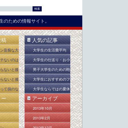
生のための情報サイト。
投稿
人気の記事
»
ン音痴な大
大学生の生活費平均
ドバイス５
は？
テないのは
大学生の仕送り・お小
いから
遣いの平均は？
らないと後
男子大学生のための鞄
：時間編
（かばん）・バッグ選
らないと後
大学生におすすめのフ
び
：友達編
リーソフト１０選
って損のな
大学生ならではの夏休
リー
アーカイブ
»
み、春休みの過ごし方
2013年10月
2013年2月
ン
2012年12月