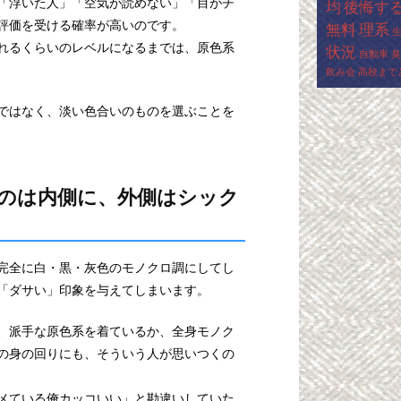
「浮いた人」「空気が読めない」「目がチ
均
後悔す
評価を受ける確率が高いのです。
無料
理系
れるくらいのレベルになるまでは、原色系
状況
自動車
臭
飲み会
高校まで
ではなく、淡い色合いのものを選ぶことを
のは内側に、外側はシック
完全に白・黒・灰色のモノクロ調にしてし
「ダサい」印象を与えてしまいます。
、派手な原色系を着ているか、全身モノク
の身の回りにも、そういう人が思いつくの
メている俺カッコいい」と勘違いしていた