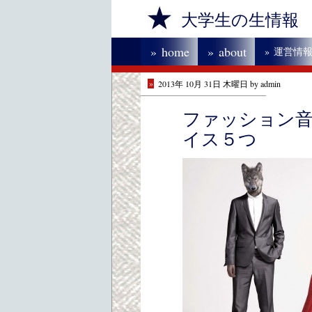
大学生の生情報
»
home
»
about
»
運営情
»
2013年 10月 31日 木曜日 by admin
ファッション
イス５つ