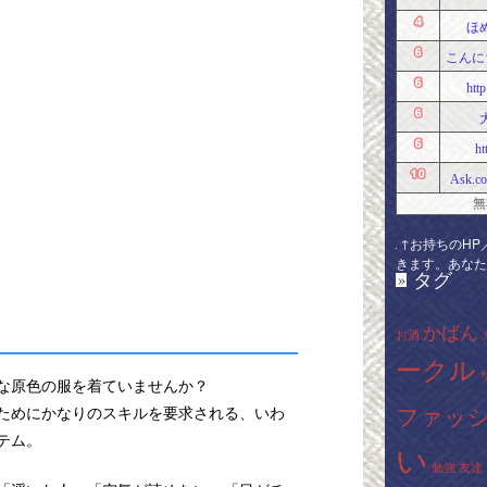
ほ
こんにち
htt
ht
Ask.co
無
↑お持ちのHP
きます。あなた
タグ
»
かばん
お酒
ークル
な原色の服を着ていませんか？
ファッ
ためにかなりのスキルを要求される、いわ
テム。
い
勉強
友達