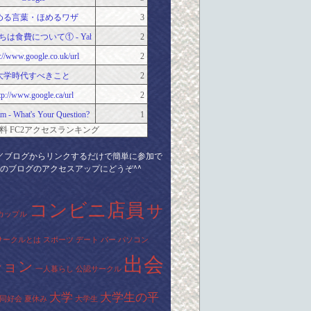
める言葉・ほめるワザ
3
は食費について① - Yahoo!知恵袋
2
p://www.google.co.uk/url
2
大学時代すべきこと
2
tp://www.google.ca/url
2
m - What's Your Question?
1
料 FC2アクセスランキング
／ブログからリンクするだけで簡単に参加で
のブログのアクセスアップにどうぞ^^
コンビニ店員
サ
カップル
サークルとは
スポーツ
デート
バー
パソコン
出会
ション
一人暮らし
公認サークル
大学
大学生の平
同好会
夏休み
大学生