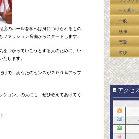
一人暮らし
一般
程度のルールを学べば身につけられるもの
勉強
もファッション音痴からスタートします。
恋愛
気をつかっていこうとする人のために、い
遊び
いたします。
だけで、あなたのセンスが２００％アップ
アクセスR
»
ッション」の人にも、ぜひ教えてあげてく
！？