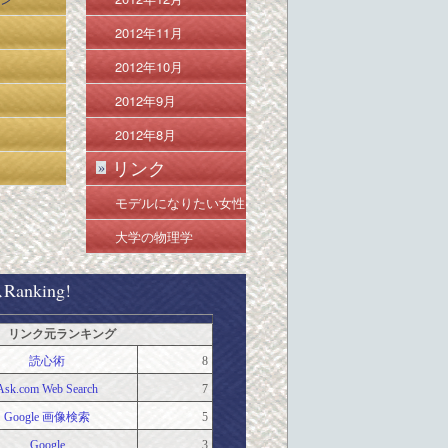
2012年11月
2012年10月
2012年9月
2012年8月
リンク
»
モデルになりたい女性
のための努力ポイント
大学の物理学
anking!
リンク元ランキング
読心術
8
Ask.com Web Search
7
Google 画像検索
5
Google
3