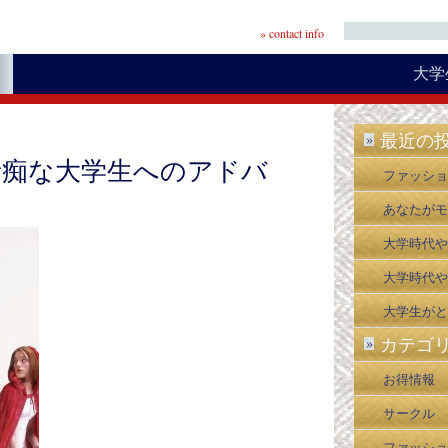
» contact info
大学
報
最近の
»
音痴な大学生へのアドバ
ファッショ
学生へのア
あなたがモ
つ
○○○がな
大学時代や
悔すること
大学時代や
悔すること
大学生がと
カテゴ
»
い資格４選
お得情報
サークル
ファッショ