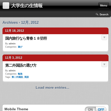
大学生の生情報
Menu
Search
Archives › 12月, 2012
12月 18, 2012
国内旅行なら青春１８切符
By
admin
Categories:
遊び
12月 3, 2012
第二外国語の選び方
By
admin
Categories:
勉強
Tags:
第二外国語
,
英語
Load more entries...
Mobile Theme
ON
OFF