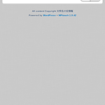
All content Copyright 大学生の生情報
Powered by
WordPress
+
WPtouch 1.9.42