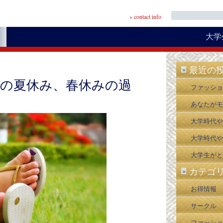
» contact info
大学
報
最近の
»
の夏休み、春休みの過
ファッショ
学生へのア
あなたがモ
つ
○○○がな
大学時代や
悔すること
大学時代や
悔すること
大学生がと
カテゴ
»
い資格４選
お得情報
サークル
ファッショ