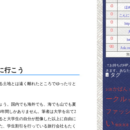
ほ
こんにち
htt
ht
Ask.co
無
↑お持ちのHP
に行こう
きます。あなた
タグ
»
る土地とは遠く離れたところでゆったりと
かばん
お酒
ークル
ょう。国内でも海外でも、海でも山でも夏
ファッ
4年間しかありません。筆者は大学を出て2
ると大学生の自分が想像した以上に自由に
い
勉強
友達
た、学生割引を行っている旅行会社もたく