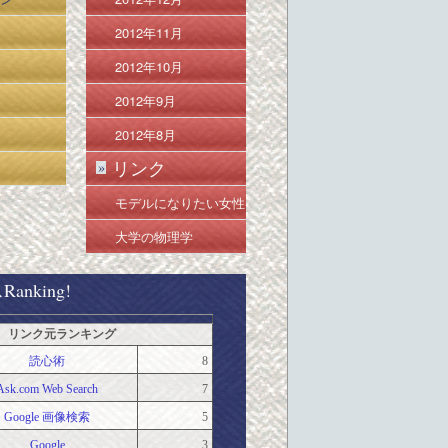
2012年11月
2012年10月
2012年9月
2012年8月
リンク
»
モデルになりたい女性
のための努力ポイント
大学の物理学
anking!
リンク元ランキング
読心術
8
Ask.com Web Search
7
Google 画像検索
5
Google
3