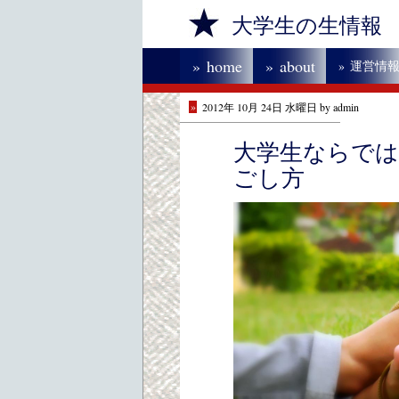
大学生の生情報
»
home
»
about
»
運営情
»
2012年 10月 24日 水曜日 by admin
大学生ならでは
ごし方