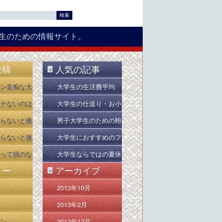
生のための情報サイト。
投稿
人気の記事
»
ン音痴な大
大学生の生活費平均
ドバイス５
は？
テないのは
大学生の仕送り・お小
いから
遣いの平均は？
らないと後
男子大学生のための鞄
：時間編
（かばん）・バッグ選
らないと後
大学生におすすめのフ
び
：友達編
リーソフト１０選
って損のな
大学生ならではの夏休
リー
アーカイブ
»
み、春休みの過ごし方
2013年10月
2013年2月
ン
2012年12月