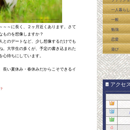
一人暮らし
一般
～～～に長く、２ヶ月近くあります。さて
勉強
なものを想像しますか？
恋愛
人とのデートなど、少し想像するだけでも
ね。大学生の多くが、予定の書き込まれた
遊び
を心待ちにしています。
、長い夏休み・春休みだからこそできるイ
アクセスR
»
！？