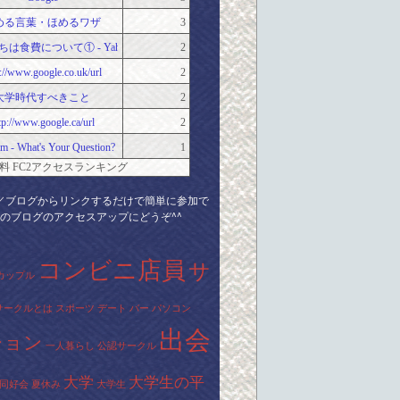
める言葉・ほめるワザ
3
は食費について① - Yahoo!知恵袋
2
p://www.google.co.uk/url
2
大学時代すべきこと
2
tp://www.google.ca/url
2
m - What's Your Question?
1
料 FC2アクセスランキング
／ブログからリンクするだけで簡単に参加で
のブログのアクセスアップにどうぞ^^
コンビニ店員
サ
カップル
サークルとは
スポーツ
デート
バー
パソコン
出会
ション
一人暮らし
公認サークル
大学
大学生の平
同好会
夏休み
大学生