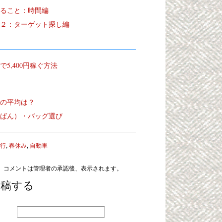
ること：時間編
２：ターゲット探し編
5,400円稼ぐ方法
の平均は？
ばん）・バッグ選び
行
,
春休み
,
自動車
 コメントは管理者の承認後、表示されます。
投稿する