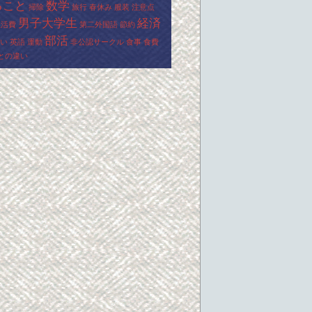
ること
数学
掃除
旅行
春休み
服装
注意点
男子大学生
経済
生活費
第二外国語
節約
部活
い
英語
運動
非公認サークル
食事
食費
との違い